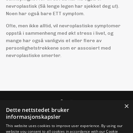
nevroplastisk (Så lenge legen har sjekket deg ut).
Noen har også bare ETT symptom.
Ofte, men ikke alltid, vil nevroplastiske symptomer
oppstå i sammenheng med økt stress i livet, og
mange har også vanligvis et eller flere av
personlighetstrekkene som er assosiert med
nevroplastiske smerter.
×
Dette nettstedet bruker
Bestill PRT- Førstegangskonsultasjon
Digitalt PRT-
informasjonskapsler
program
Personvernerklæring
Salgsbetingelser
This website uses cookies to improve user experience. By using our
website you consent to all cookies in accordance with our Cookie