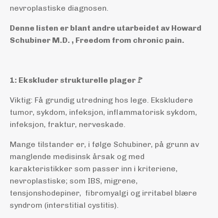
nevroplastiske diagnosen.
Denne listen er blant andre utarbeidet av Howard
Schubiner M.D. , Freedom from chronic pain.
1: Ekskluder strukturelle plager🚩
Viktig: Få grundig utredning hos lege. Ekskludere
tumor, sykdom, infeksjon, inflammatorisk sykdom,
infeksjon, fraktur, nerveskade.
Mange tilstander er, i følge Schubiner, på grunn av
manglende medisinsk årsak og med
karakteristikker som passer inn i kriteriene,
nevroplastiske; som IBS, migrene,
tensjonshodepiner, fibromyalgi og irritabel blære
syndrom (interstitial cystitis).