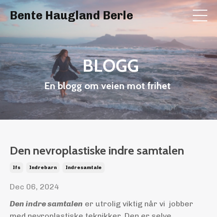
Bente Haugland Berle
BLOGG
En blogg om veien mot frihet
Den nevroplastiske indre samtalen
Ifs
Indrebarn
Indresamtale
Dec 06, 2024
Den indre samtalen
er utrolig viktig når vi jobber
med nevroplastiske teknikker. Den er selve