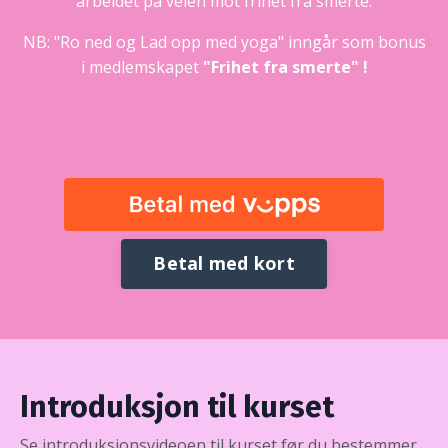
arbeidet på veien mot frihet fra smerte.
NB: "Ro ned og Lad opp med yoga" inngår som bonus
i medlemskapet
"Frihet fra smerte"
!
Betal med kort
Introduksjon til kurset
Se introduksjonsvideoen til kurset før du bestemmer