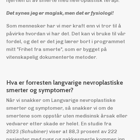
hjernen ut av smerte med nevroplastisk terapi.
Det synes jeg er magisk, men det er fysiologi!
Som mennesker har vi mer kraft enn vi tror til å
påvirke hvordan vi har det. Det kan vi bruke til vår
fordel, og det er det jeg lærer bort i programmet
mitt "Frihet fra smerte", som er bygget på
vitenskapelig dokumenterte metoder.
Hva er forresten langvarige nevroplastiske
smerter og symptomer?
Når vi snakker om Langvarige nevroplastiske
smerter og symptomer, så snakker vi om de
smertene som oppstår uten medisinsk årsak eller
vedvarer etter skade er helet. En studie fra
2023
(Schubiner)
viser at 88,3 prosent av 222
pasienter med rygg og nakkesmerte kommer inn