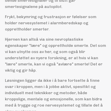
sende smertesignaler og til slutt går
smertesignalene på autopilot.
Frykt, bekymring og frustrasjon er følelser som
holder nervesystemet i alarmberedskap og
opprettholder smerter.
Hjernen kan altså via sine nevroplastiske
egenskaper "lære" og opprettholde smerte. Det som
vi kan utnytte oss av her, og som også blir
understøttet av nyere forskning, er at hvis vi kan
"lære" smerte, kan vi også "avlære" smerte! Det er
viktig og gir håp.
Løsningen ligger da ikke i å bare fortsette å finne
svar i kroppen, men i å jobbe aktivt, spesifikt og
individuelt med teknikker og metoder, både
kroppslige, mentale og emosjonelle, som kan bidra
med å trygge og roe nervesystemet og tillate det å